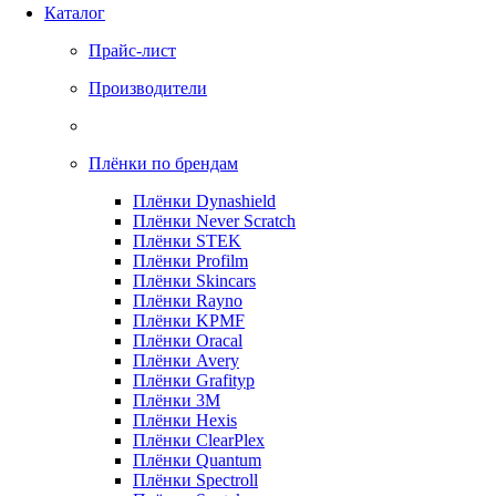
Каталог
Прайс-лист
Производители
Плёнки по брендам
Плёнки Dynashield
Плёнки Never Scratch
Плёнки STEK
Плёнки Profilm
Плёнки Skincars
Плёнки Rayno
Плёнки KPMF
Плёнки Oracal
Плёнки Avery
Плёнки Grafityp
Плёнки 3M
Плёнки Hexis
Плёнки ClearPlex
Плёнки Quantum
Плёнки Spectroll