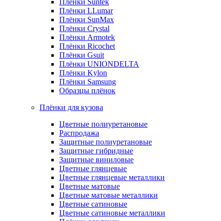
Плёнки Suntek
Плёнки LLumar
Плёнки SunMax
Плёнки Crystal
Плёнки Armotek
Плёнки Ricochet
Плёнки Gsuit
Плёнки UNIONDELTA
Плёнки Kylon
Плёнки Samsung
Образцы плёнок
Плёнки для кузова
Цветные полиуретановые
Распродажа
Защитные полиуретановые
Защитные гибридные
Защитные виниловые
Цветные глянцевые
Цветные глянцевые металлики
Цветные матовые
Цветные матовые металлики
Цветные сатиновые
Цветные сатиновые металлики