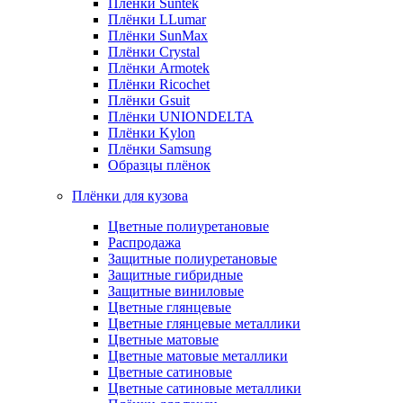
Плёнки Suntek
Плёнки LLumar
Плёнки SunMax
Плёнки Crystal
Плёнки Armotek
Плёнки Ricochet
Плёнки Gsuit
Плёнки UNIONDELTA
Плёнки Kylon
Плёнки Samsung
Образцы плёнок
Плёнки для кузова
Цветные полиуретановые
Распродажа
Защитные полиуретановые
Защитные гибридные
Защитные виниловые
Цветные глянцевые
Цветные глянцевые металлики
Цветные матовые
Цветные матовые металлики
Цветные сатиновые
Цветные сатиновые металлики