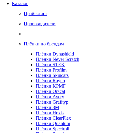
Каталог
Прайс-лист
Производители
Плёнки по брендам
Плёнки Dynashield
Плёнки Never Scratch
Плёнки STEK
Плёнки Profilm
Плёнки Skincars
Плёнки Rayno
Плёнки KPMF
Плёнки Oracal
Плёнки Avery
Плёнки Grafityp
Плёнки 3M
Плёнки Hexis
Плёнки ClearPlex
Плёнки Quantum
Плёнки Spectroll